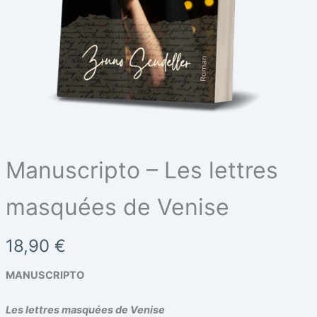
Manuscripto – Les lettres
masquées de Venise
Write a review
N
18,90 €
Your rating
o
MANUSCRIPTO
w
Les lettres masquées de Venise